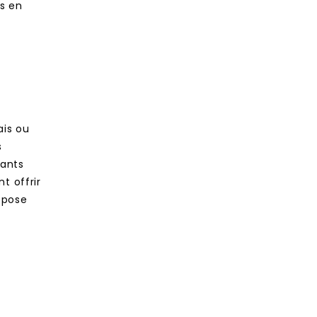
es en
ais ou
s
pants
t offrir
spose