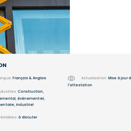
ON
angue:
Français & Anglais
Actualisation:
Mise à jour 
l'attestation
ndustries:
Construction,
emental, événementiel,
entaire, industriel
réalables:
à discuter