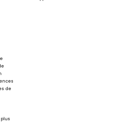
de
de
n
gences
es de
 plus