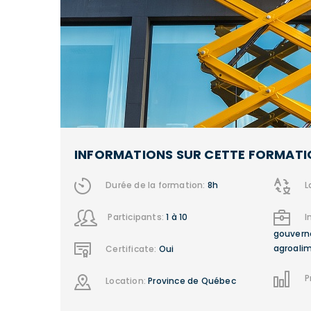
INFORMATIONS SUR CETTE FORMATI
Durée de la formation:
8h
L
Participants:
1 à 10
I
gouvern
agroalim
Certificate:
Oui
P
Location:
Province de Québec